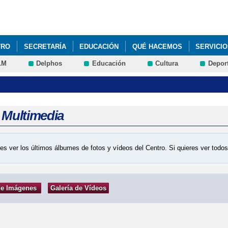
Pasar al
contenido
principal
TRO
SECRETARÍA
EDUCACIÓN
QUÉ HACEMOS
SERVICI
LM
Delphos
Educación
Cultura
Depor
a Multimedia
es ver los últimos álbumes de fotos y vídeos del Centro. Si quieres ver tod
de Imágenes
Galería de Vídeos