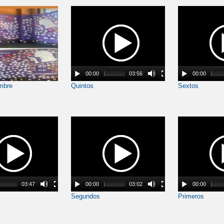
00:00
03:56
00:00
mbre
Quintos
Sextos
03:47
00:00
03:02
00:00
Segundos
Primeros