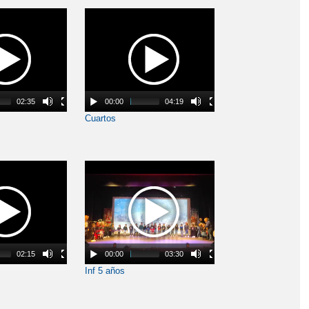
02:35
00:00
04:19
Cuartos
02:15
00:00
03:30
Inf 5 años