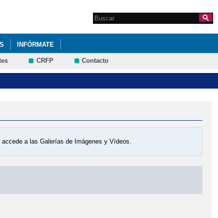
Search this site
Formulario de
búsqueda
OS
INFÓRMATE
tes
CRFP
Contacto
os accede a las Galerías de Imágenes y Vídeos.