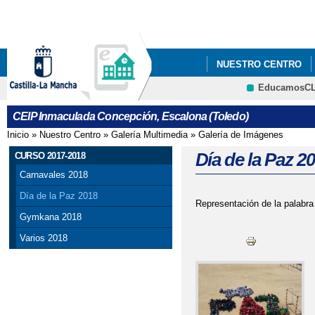
Pa
co
pri
NUESTRO CENTRO
EducamosC
INFÓRMATE
CRFP
CEIP Inmaculada Concepción, Escalona (Toledo)
Inicio
»
Nuestro Centro
»
Galería Multimedia
»
Galería de Imágenes
Se encuentra usted aquí
Día de la Paz 2
CURSO 2017-2018
Carnavales 2018
Día de la Paz 2018
Representación de la palabra
Gymkana 2018
Varios 2018