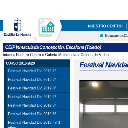
Pa
co
pri
NUESTRO CENTRO
EducamosC
INFÓRMATE
CRFP
CEIP Inmaculada Concepción, Escalona (Toledo)
Inicio
»
Nuestro Centro
»
Galería Multimedia
»
Galería de Vídeos
Se encuentra usted aquí
Festival Navida
CURSO 2019-2020
Festival Navidad Dic 2019 1º
Festival Navidad Dic 2019 2º
Festival Navidad Dic 2019 3º
Festival Navidad Dic 2019 4º
Festival Navidad Dic 2019 5º
Festival Navidad Dic 2019 6º
Festival Navidad Dic 2019 Inf 3
años