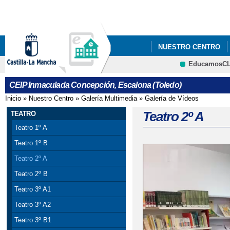
Pa
co
pri
NUESTRO CENTRO
EducamosC
INFÓRMATE
CRFP
CEIP Inmaculada Concepción, Escalona (Toledo)
Inicio
»
Nuestro Centro
»
Galería Multimedia
»
Galería de Vídeos
Se encuentra usted aquí
Teatro 2º A
TEATRO
Teatro 1º A
Teatro 1º B
Teatro 2º A
Teatro 2º B
Teatro 3º A1
Teatro 3º A2
Teatro 3º B1