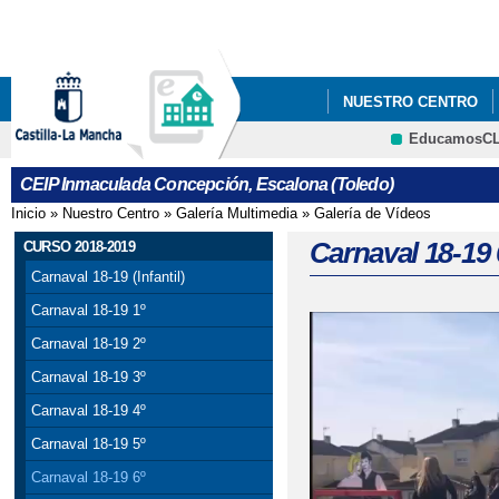
Pa
co
pri
NUESTRO CENTRO
EducamosC
INFÓRMATE
CRFP
CEIP Inmaculada Concepción, Escalona (Toledo)
Inicio
»
Nuestro Centro
»
Galería Multimedia
»
Galería de Vídeos
Se encuentra usted aquí
Carnaval 18-19 
CURSO 2018-2019
Carnaval 18-19 (Infantil)
Carnaval 18-19 1º
Carnaval 18-19 2º
Carnaval 18-19 3º
Carnaval 18-19 4º
Carnaval 18-19 5º
Carnaval 18-19 6º